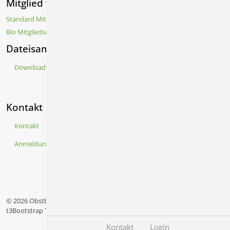
Mitglied werden
Standard Mitgliedschaft
Bio Mitgliedschaft
Dateisammlung
Download
Kontakt
Kontakt
Anmeldung Infozentrum
© 2026 Obstbauring Winterbach - Rohrbronn e.V.. Erstellt mit
t3Bootstrap Template von
WapplerSystems
Kontakt
Login