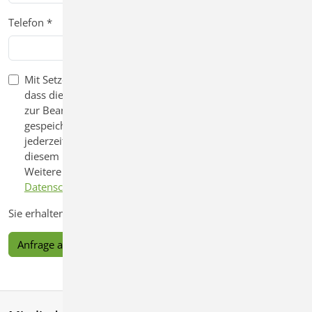
Telefon
*
Mit Setzen des Häkchens erklären Sie sich einverstanden,
dass die von Ihnen angegebenen Daten zweckgebunden
zur Beantwortung Ihrer Anfrage elektronisch erhoben und
gespeichert werden. Diese Einwilligung können Sie
jederzeit durch eine Nachricht an uns widerrufen. In
diesem Fall werden Ihre Daten umgehend gelöscht.
Weitere Informationen entnehmen Sie bitte unserer
Datenschutzerklärung.
*
Sie erhalten automatisch eine E-Mail als Bestätigung.
Anfrage absenden