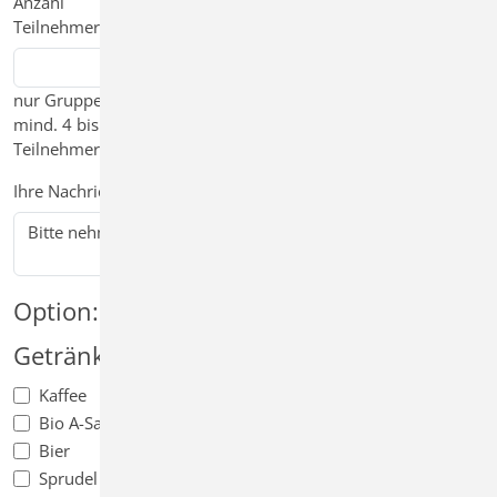
Anzahl
Wunschdatum
*
Alternatives
Teilnehmer
*
Datum
nur Gruppen mit
mind. 4 bis ca. 30
Teilnehmer
Ihre Nachricht an uns
Option: Bewirtung
Getränke
Essen
Kaffee
Peitschenstecken (Paar)
mit Brot
Bio A-Saft-Schorle
Käsewürfel (Schale) mit
Bier
Brot
Sprudel