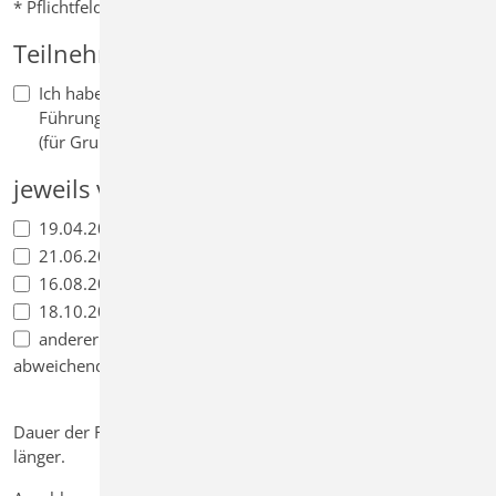
* Pflichtfelder
Teilnehmer und Terminwunsch
Ich habe Interesse an einer Besichtigung mit kostenloser
Führung.
(für Gruppen ab 11 Personen)
jeweils von 13:00 bis 18:00 Uhr
*
19.04.2020
21.06.2020
16.08.2020
18.10.2020
anderer Termin
abweichender Termin auf Anfrage
Dauer der Führung 30 bis 50 Minuten, bei Fragen gerne auch
länger.