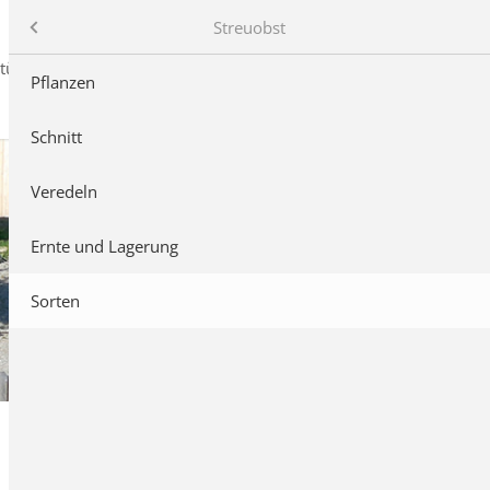
Kontakt
Login
uring Winterbach - Rohrbronn e.V.
Streuobst
tücke
Download
Pflanzen
Schnitt
Veredeln
Ernte und Lagerung
Sorten