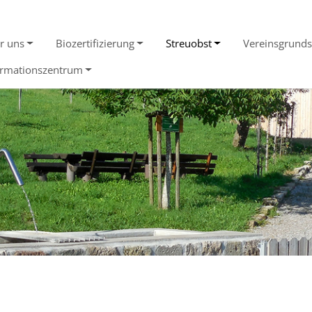
Obstba
r uns
Biozertifizierung
Streuobst
Vereinsgrunds
Streuobst
ormationszentrum