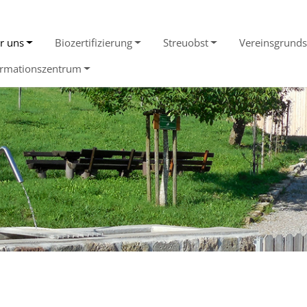
Obstba
r uns
Biozertifizierung
Streuobst
Vereinsgrunds
Über uns
ormationszentrum