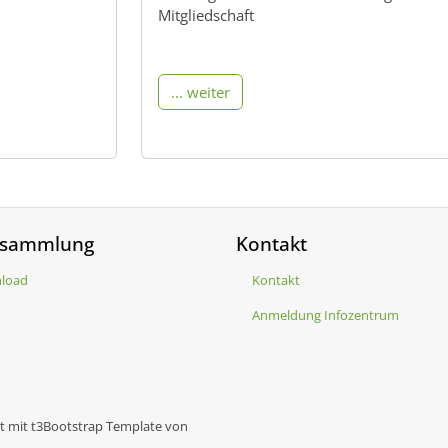
Mitgliedschaft
... weiter
isammlung
Kontakt
load
Kontakt
Anmeldung Infozentrum
lt mit t3Bootstrap Template von