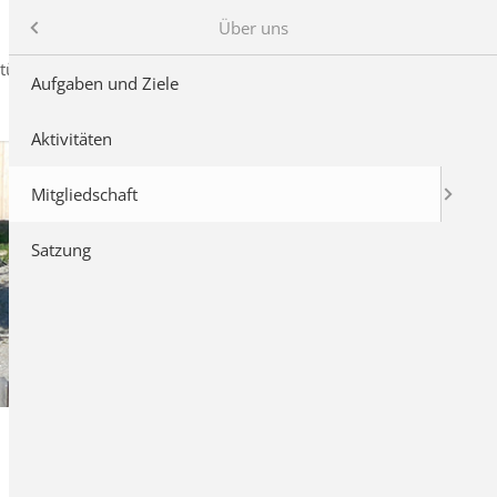
Kontakt
Login
uring Winterbach - Rohrbronn e.V.
Über uns
tücke
Download
Aufgaben und Ziele
Aktivitäten
Mitgliedschaft
Satzung